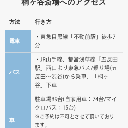
桐ヶ谷斎場へのアクセス
方法
行き方
・東急目黒線「不動前駅」徒歩7
電車
分
・JR山手線、都営浅草線「五反田
駅」西口より東急バス7乗り場(五
バス
反田～渋谷)から乗車、「桐ヶ
谷」下車
駐車場89台(自家用車：74台/マイ
クロバス：15台)
※ご予約は不可とさせて頂いており
車
ます。