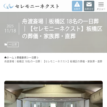
お急ぎ
お問合せ
メニュー
舟渡斎場｜板橋区 18名の一日葬
2025
｜【セレモニーネクスト】板橋区
11/18
の葬儀・家族葬・直葬
一日葬
ホーム
葬儀事例
一日葬
舟渡斎場｜板橋区 18名の一日葬｜【セレモニーネクスト】板橋区の葬儀・家族葬・直葬