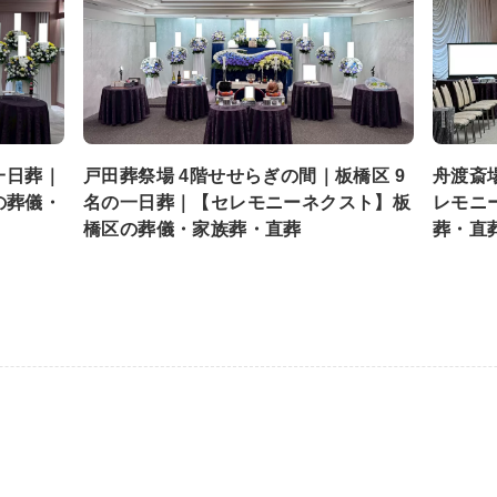
一日葬｜
戸田葬祭場 4階せせらぎの間｜板橋区 9
舟渡斎
の葬儀・
名の一日葬｜【セレモニーネクスト】板
レモニ
橋区の葬儀・家族葬・直葬
葬・直