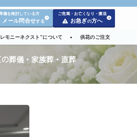
葬儀を検討している方
ご危篤・お亡くなり・搬送
メール問合せ
お急ぎ
方へ
する
の
セレモニーネクスト”について
供花のご注文
区の葬儀・家族葬・直葬