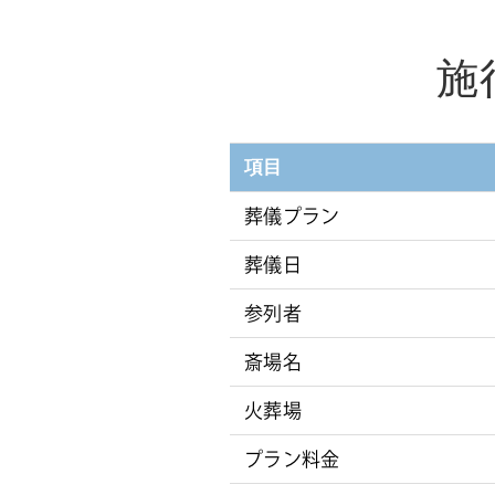
施
項目
葬儀プラン
葬儀日
参列者
斎場名
火葬場
プラン料金