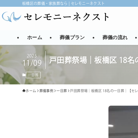
板橋区の葬儀・家族葬なら | セレモニーネクスト
ホーム
葬儀プラン
葬儀の流れ
2025
戸田葬祭場｜板橋区 18
11/09
一日葬
ホーム
葬儀事例
一日葬
戸田葬祭場｜板橋区 18名の一日葬｜【セ